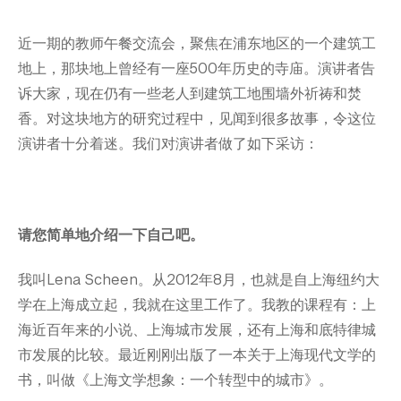
在
College of Arts and Science
这
近一期的教师午餐交流会，聚焦在浦东地区的一个建筑工
College of Dentistry
College of Global Public Health
地上，那块地上曾经有一座500年历史的寺庙。演讲者告
里
Courant Institute of Mathematical Sciences
诉大家，现在仍有一些老人到建筑工地围墙外祈祷和焚
Gallatin School of Individualized Study
香。对这块地方的研究过程中，见闻到很多故事，令这位
Graduate School of Arts and Science
演讲者十分着迷。我们对演讲者做了如下采访：
Institute for the Study of the Ancient World
Institute of Fine Arts
Leonard N. Stern School of Business
Liberal Studies Program
请您简单地介绍一下自己吧。
Robert F. Wagner Graduate School
Rory Meyers College of Nursing
我叫Lena Scheen。从2012年8月，也就是自上海纽约大
School of Law
学在上海成立起，我就在这里工作了。我教的课程有：上
School of Medicine
海近百年来的小说、上海城市发展，还有上海和底特律城
School of Professional Studies
市发展的比较。最近刚刚出版了一本关于上海现代文学的
Silver School of Social Work
书，叫做《上海文学想象：一个转型中的城市》。
Steinhardt School