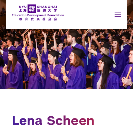
Jump to navigation
NYU Around the World
English
搜
New York
我要捐赠
索
Shanghai
关于我们
表
Abu Dhabi
为何捐赠
单
Accra
Paris
捐赠用途
Berlin
Prague
Buenos Aires
Sydney
我要捐赠
Florence
Tel Aviv
London
Washington
捐赠名录
Madrid
Lena Scheen
Schools
你
Arts and Science