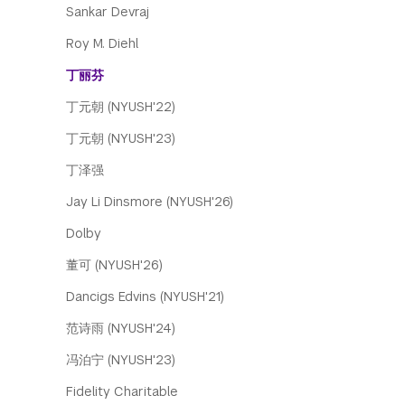
Sankar Devraj
Roy M. Diehl
丁丽芬
丁元朝 (NYUSH'22)
丁元朝 (NYUSH'23)
丁泽强
Jay Li Dinsmore (NYUSH'26)
Dolby
董可 (NYUSH'26)
Dancigs Edvins (NYUSH'21)
范诗雨 (NYUSH'24)
冯泊宁 (NYUSH'23)
Fidelity Charitable