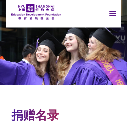
Jump to navigation
NYU Around the World
English
搜
New York
我要捐赠
索
Shanghai
关于我们
表
Abu Dhabi
为何捐赠
单
Accra
Paris
捐赠用途
Berlin
Prague
Buenos Aires
Sydney
我要捐赠
Florence
Tel Aviv
London
Washington
捐赠名录
Madrid
捐赠名录
Schools
你
Arts and Science