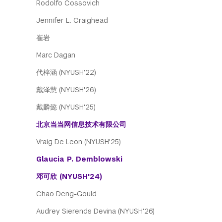
Rodolfo Cossovich
Jennifer L. Craighead
崔岩
Marc Dagan
代梓涵 (NYUSH'22)
戴泽慧 (NYUSH'26)
戴麟懿 (NYUSH'25)
北京当当网信息技术有限公司
Vraig De Leon (NYUSH'25)
Glaucia P. Demblowski
邓可欣 (NYUSH'24)
Chao Deng-Gould
Audrey Sierends Devina (NYUSH'26)