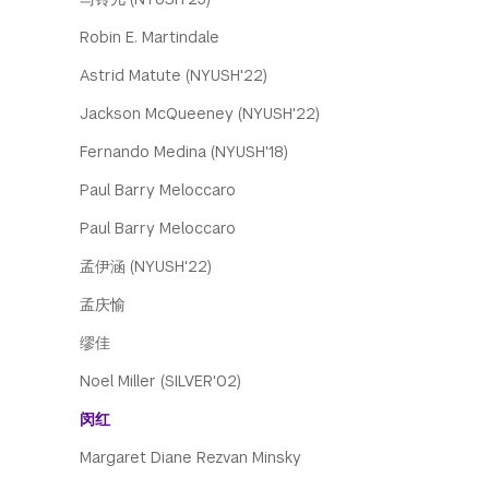
Robin E. Martindale
Astrid Matute (NYUSH'22)
Jackson McQueeney (NYUSH'22)
Fernando Medina (NYUSH'18)
Paul Barry Meloccaro
Paul Barry Meloccaro
孟伊涵 (NYUSH'22)
孟庆愉
缪佳
Noel Miller (SILVER'02)
闵红
Margaret Diane Rezvan Minsky