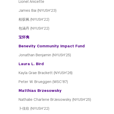
Lionel Anicette
James Bai (NYUSH'23)
柏驭枫 (NYUSH'22)
包涵丹 (NYUSH'22)
宝怀隽
Benevity Community Impact Fund
Jonathan Benjamin (NYUSH'25)
Laura L. Bird
Kayla Grae Brackett (NYUSH'26)
Peter W. Brueggen (WSC'87)
Matthias Brzesowsky
Nathalie Charlene Brzesowsky (NYUSH'25)
卜佳欣 (NYUSH'22)