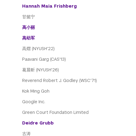
Hannah Maia Frishberg
甘懿宁
高小丽
高幼军
高熠 (NYUSH'22)
Paavani Garg (CAS'13)
葛晨昕 (NYUSH'26)
Reverend Robert J. Godley (WSC'71)
Kok Ming Goh
Google Inc.
Green Court Foundation Limited
Deidre Grubb
古涛