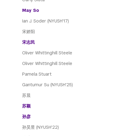
May So
Ian J. Soder (NYUSH'17)
宋娇阳
宋志民
Oliver Whittinghill Steele
Oliver Whittinghill Steele
Pamela Stuart
Gantumur Su (NYUSH'25)
苏晨
苏颖
孙彦
孙昊昱 (NYUSH'22)