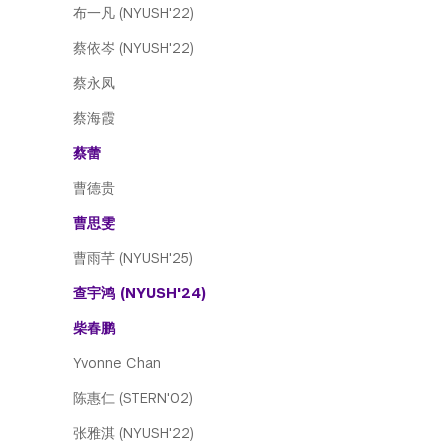
布一凡 (NYUSH'22)
蔡依岑 (NYUSH'22)
蔡永凤
蔡海霞
蔡蕾
曹德贵
曹思雯
曹雨芊 (NYUSH'25)
查宇鸿 (NYUSH'24)
柴春鹏
Yvonne Chan
陈惠仁 (STERN'02)
张雅淇 (NYUSH'22)