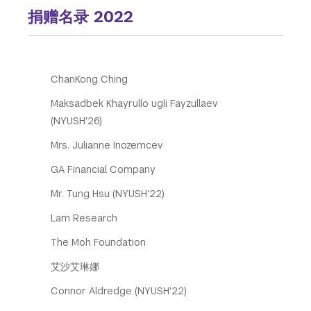
Tandon School of Engineering
捐赠名录 2022
Tisch School of the Arts
ChanKong Ching
Maksadbek Khayrullo ugli Fayzullaev
(NYUSH'26)
Mrs. Julianne Inozemcev
GA Financial Company
Mr. Tung Hsu (NYUSH'22)
Lam Research
The Moh Foundation
艾沙艾琳娜
Connor Aldredge (NYUSH'22)