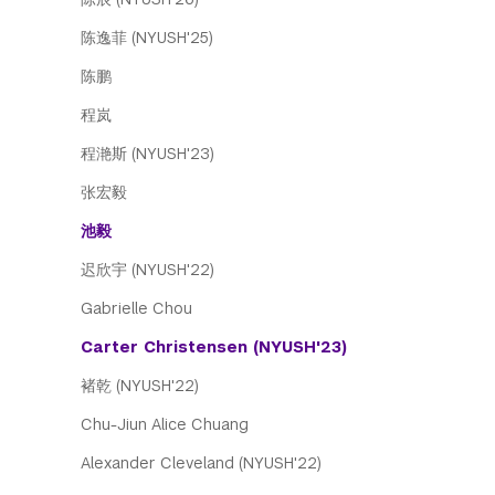
陈逸菲 (NYUSH'25)
陈鹏
程岚
程滟斯 (NYUSH'23)
张宏毅
池毅
迟欣宇 (NYUSH'22)
Gabrielle Chou
Carter Christensen (NYUSH'23)
褚乾 (NYUSH'22)
Chu-Jiun Alice Chuang
Alexander Cleveland (NYUSH'22)