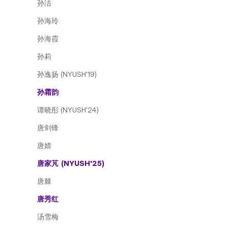
孙洁
孙海玲
孙海霞
孙莉
孙逸扬 (NYUSH'19)
孙霜韵
谭晓彤 (NYUSH'24)
唐剑锋
唐婧
唐家芃 (NYUSH'25)
唐棘
唐秀红
汤雪梅