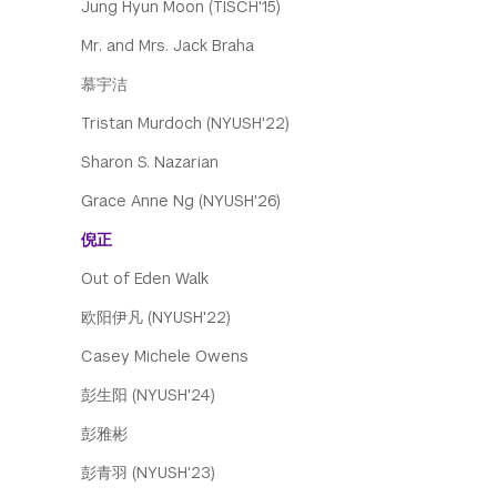
Jung Hyun Moon (TISCH'15)
Mr. and Mrs. Jack Braha
慕宇洁
Tristan Murdoch (NYUSH'22)
Sharon S. Nazarian
Grace Anne Ng (NYUSH'26)
倪正
Out of Eden Walk
欧阳伊凡 (NYUSH'22)
Casey Michele Owens
彭生阳 (NYUSH'24)
彭雅彬
彭青羽 (NYUSH'23)