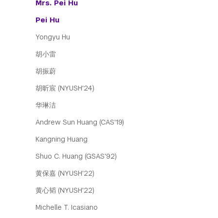
Mrs. Pei Hu
Pei Hu
Yongyu Hu
胡小雷
胡振蔚
胡昕宸 (NYUSH'24)
华琳洁
Andrew Sun Huang (CAS'19)
Kangning Huang
Shuo C. Huang (GSAS'92)
黄保嘉 (NYUSH'22)
黄心韬 (NYUSH'22)
Michelle T. Icasiano