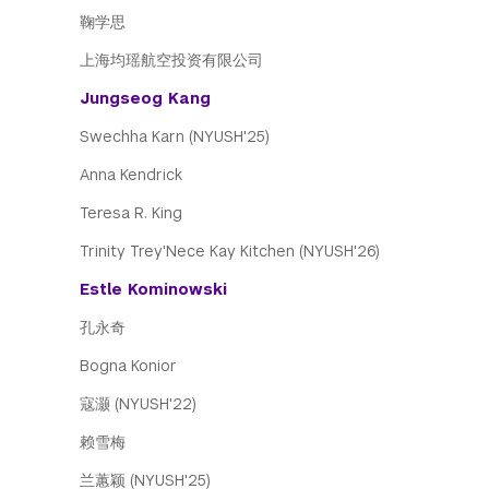
鞠学思
上海均瑶航空投资有限公司
Jungseog Kang
Swechha Karn (NYUSH'25)
Anna Kendrick
Teresa R. King
Trinity Trey'Nece Kay Kitchen (NYUSH'26)
Estle Kominowski
孔永奇
Bogna Konior
寇灏 (NYUSH'22)
赖雪梅
兰蕙颖 (NYUSH'25)