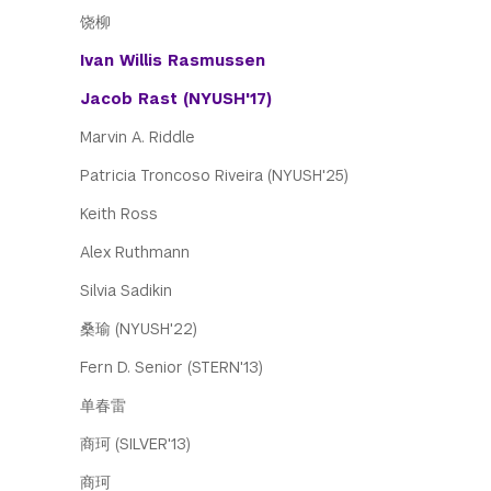
饶柳
Ivan Willis Rasmussen
Jacob Rast (NYUSH'17)
Marvin A. Riddle
Patricia Troncoso Riveira (NYUSH'25)
Keith Ross
Alex Ruthmann
Silvia Sadikin
桑瑜 (NYUSH'22)
Fern D. Senior (STERN'13)
单春雷
商珂 (SILVER'13)
商珂