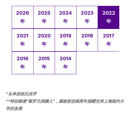
在
College of Arts and Science
2026
2025
2024
2023
2022
这
College of Dentistry
年
年
年
年
年
College of Global Public Health
里
Courant Institute of Mathematical Sciences
2021
2020
2019
2018
2017
Gallatin School of Individualized Study
年
年
年
年
年
Graduate School of Arts and Science
Institute for the Study of the Ancient World
2016
2015
2014
Institute of Fine Arts
年
年
年
Leonard N. Stern School of Business
Liberal Studies Program
Robert F. Wagner Graduate School
Rory Meyers College of Nursing
*名单按姓氏排序
School of Law
**特别致谢"紫罗兰捐赠人"，感谢您连续两年捐赠支持上海纽约大
School of Medicine
学的发展
School of Professional Studies
Silver School of Social Work
Steinhardt School