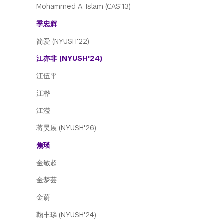
Mohammed A. Islam (CAS'13)
季忠辉
简爱 (NYUSH'22)
江亦非 (NYUSH'24)
江伍平
江桦
江滢
蒋昊展 (NYUSH'26)
焦瑛
金敏超
金梦芸
金蔚
鞠丰璘 (NYUSH'24)