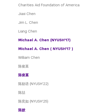
Charities Aid Foundation of America
Jiaxi Chen
Jim L. Chen
Liang Chen
Michael A. Chen (NYUSH'17)
Michael A. Chen ( NYUSH'17 )
William Chen
陈俊菖
陈俊菖
陈励语 (NYUSH'22)
陈喆
陈奕如 (NYUSH'25)
陈姣