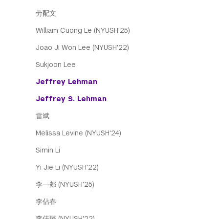
劳配文
William Cuong Le (NYUSH'25)
Joao Ji Won Lee (NYUSH'22)
Sukjoon Lee
Jeffrey Lehman
Jeffrey S. Lehman
雷斌
Melissa Levine (NYUSH'24)
Simin Li
Yi Jie Li (NYUSH'22)
李一郯 (NYUSH'25)
李佔春
李佳璐 (NYUSH'22)