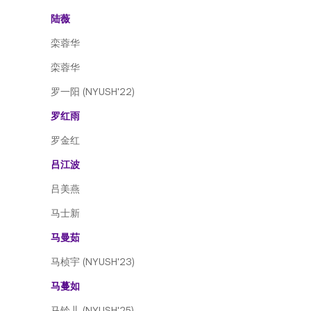
陆薇
栾蓉华
栾蓉华
罗一阳 (NYUSH'22)
罗红雨
罗金红
吕江波
吕美燕
马士新
马曼茹
马桢宇 (NYUSH'23)
马蔓如
马铃儿 (NYUSH'25)