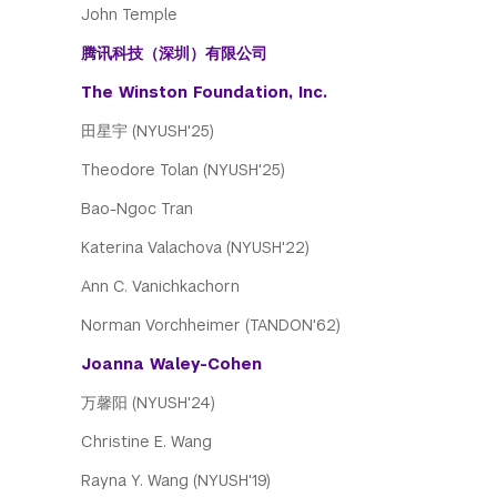
John Temple
腾讯科技（深圳）有限公司
The Winston Foundation, Inc.
田星宇 (NYUSH'25)
Theodore Tolan (NYUSH'25)
Bao-Ngoc Tran
Katerina Valachova (NYUSH'22)
Ann C. Vanichkachorn
Norman Vorchheimer (TANDON'62)
Joanna Waley-Cohen
万馨阳 (NYUSH'24)
Christine E. Wang
Rayna Y. Wang (NYUSH'19)