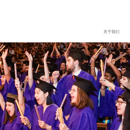
Jump to navigation
搜
索
表
关于我们
School
单
Arts and Scie
College of Ar
College of De
College of Glo
Courant Insti
Gallatin Schoo
Graduate Scho
Institute for 
Institute of Fi
Leonard N. St