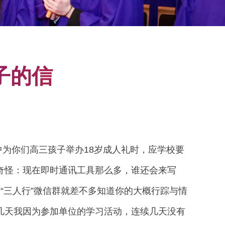
s Program
ner Graduate School
ollege of Nursing
w
icine
子的信
fessional Studies
of Social Work
hool
 of Engineering
of the Arts
为你们高三孩子举办18岁成人礼时，应学校要
奇怪：现在即时通讯工具那么多，谁还会来写
“三人行”微信群就差不多知道你的大概行踪与情
几天我因为参加单位的学习活动，连续几天没有