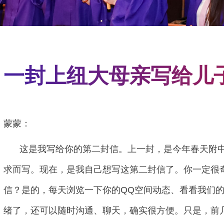
Liberal Studie
Robert F. Wag
Paris
Rory Meyers C
Prague
School of La
 Aires
Sydney
School of Med
一封上纽大母亲写给儿
ce
Tel Aviv
School of Pro
n
Washington
Silver School 
Steinhardt Sc
Tandon School
蒙蒙：
Tisch School 
这是我写给你的第二封信。上一封，是今年春天附中
求而写。现在，是我自己想写这第二封信了。你一定很
信？是的，每天浏览一下你的QQ空间动态、看看我们的
绪了，还可以随时沟通、聊天，确实很方便。只是，前