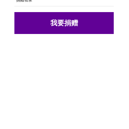
捐赠名录
我要捐赠