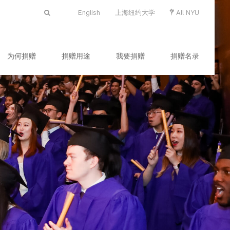
English
上海纽约大学
All NYU
为何捐赠
捐赠用途
我要捐赠
捐赠名录
s
nce
ts and Science
ntistry
bal Public Health
tute of Mathematical Sciences
l of Individualized Study
ol of Arts and Science
the Study of the Ancient World
ne Arts
ern School of Business