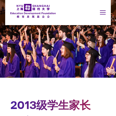
Jump to navigation
NYU Around the World
English
搜
New York
我要捐赠
索
Shanghai
关于我们
表
Abu Dhabi
为何捐赠
单
Accra
Paris
捐赠用途
Berlin
Prague
Buenos Aires
Sydney
我要捐赠
Florence
Tel Aviv
London
Washington
捐赠名录
Madrid
2013级学生家长
Schools
你
Arts and Science