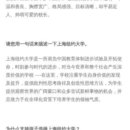
Tandon School of Engineering
温和善良、胸襟宽广、格局感强、目标清晰，却平易近
Tisch School of the Arts
人、帅萌可爱的校长。
请您用一句话来描述一下上海纽约大学。
上海纽约大学是一所肩负中国教育体制进步试验及开拓使
命，时刻参与时代的进步，对当今世界和整个社会产生深
度价值的学校 ---在这里，学校注重学生自身价值的发现
及提升，提倡批判性思考路径及创造性思维方法，为学生
提供观察世界的广阔窗口和众多尝试新鲜事物的机会，并
且致力于在全球化背景下培养学生的领袖气质。
为什么支持孩子选择上海纽约大学？