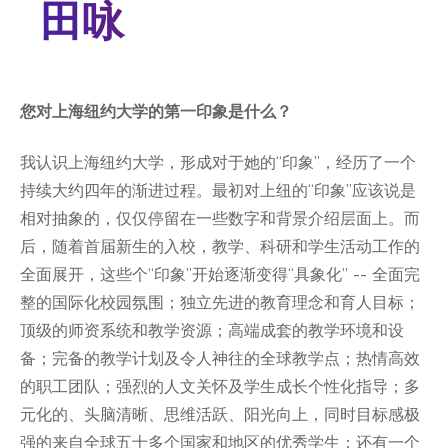
在
田咏
College of Arts and Science
这
College of Dentistry
College of Global Public Health
里
Courant Institute of Mathematical Sciences
您对上海纽约大学的第一印象是什么？
Gallatin School of Individualized Study
Graduate School of Arts and Science
我认识上海纽约大学，形成对于她的“印象”，经历了一个
Institute for the Study of the Ancient World
持续大约四年的渐进过程。最初对上纽的“印象”应该说是
Institute of Fine Arts
相对抽象的，仅仅停留在一些数字和背景介绍层面上。而
Leonard N. Stern School of Business
后，随着首届新生的入校，教学、科研和学生活动工作的
Liberal Studies Program
全面展开，这些个“印象”开始逐渐变得“具象化” -- 全面完
Robert F. Wagner Graduate School
整的国际化校园氛围；独立先进的教育理念和育人目标；
Rory Meyers College of Nursing
顶级的师资系统和教学资源；高端成套的教学环境和设
School of Law
备；完备的教学计划及令人神往的全球教学点；热情高效
School of Medicine
的职工团队；强烈的人文关怀及学生成长个性化指导；多
School of Professional Studies
Silver School of Social Work
元化的、头脑清晰、思维活跃、阳光向上，同时目标感极
Steinhardt School
强的来自全球五十多个国家和地区的优秀学生；还有一个