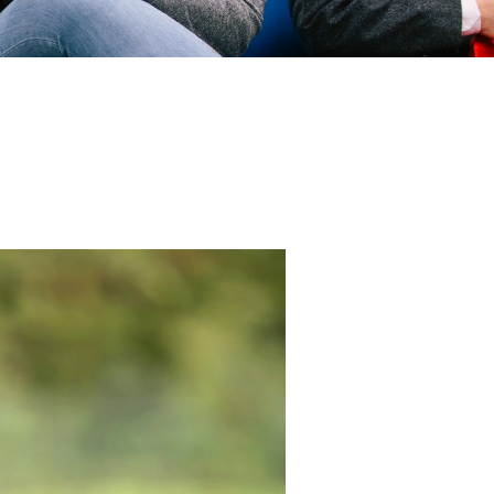
s Program
ner Graduate School
ollege of Nursing
w
icine
fessional Studies
of Social Work
hool
 of Engineering
of the Arts