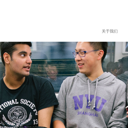
Jump to navigation
搜
索
关于我们
表
School
单
Arts and Scie
College of Ar
College of De
College of Glo
Courant Insti
Gallatin Schoo
Graduate Scho
Institute for 
Institute of Fi
Leonard N. St