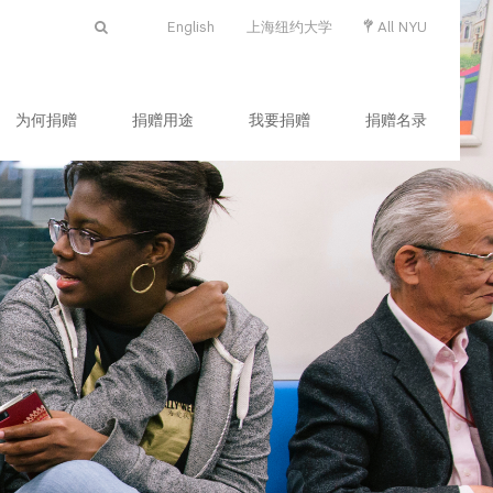
English
上海纽约大学
All NYU
为何捐赠
捐赠用途
我要捐赠
捐赠名录
s
nce
ts and Science
ntistry
bal Public Health
tute of Mathematical Sciences
l of Individualized Study
ol of Arts and Science
the Study of the Ancient World
ne Arts
ern School of Business