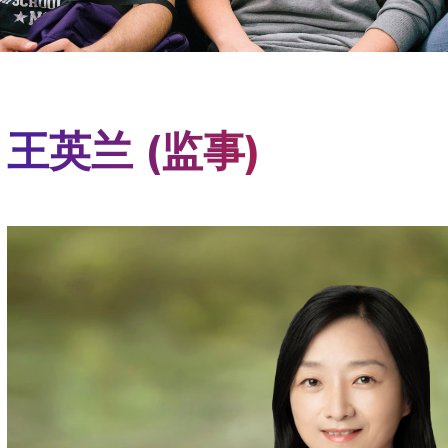
Liberal Studie
Robert F. Wag
Paris
Rory Meyers C
Prague
School of La
 Aires
Sydney
School of Med
王英兰 (监事)
ce
Tel Aviv
School of Pro
n
Washington
Silver School 
Steinhardt Sc
Tandon School
Tisch School 